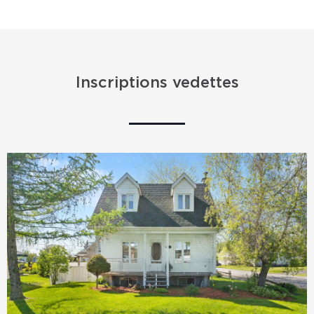
Inscriptions vedettes
VENDU
VENDU