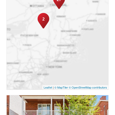
2
Leaflet
|
© MapTiler
© OpenStreetMap contributors