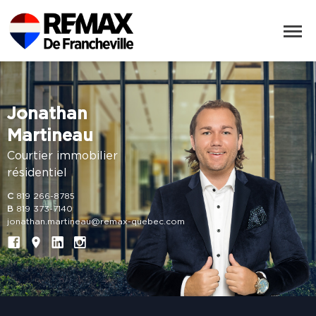
Jonathan
Martineau
Courtier immobilier
résidentiel
C
819 266-8785
B
819 373-7140
jonathan.martineau@remax-quebec.com