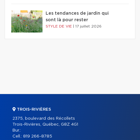
Les tendances de jardin qui
sont là pour rester
STYLE DE VIE
|
17 juillet 2026
TROIS-RIVIÈRES
2375, boulevard des Récollets
Trois-Rivières, Québec, G8Z 4G1
Bur.:
Cell.:
819 266-8785