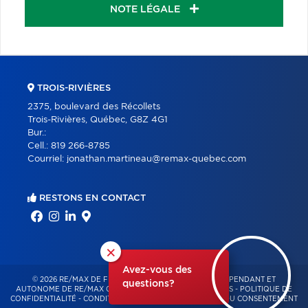
NOTE LÉGALE
TROIS-RIVIÈRES
2375, boulevard des Récollets
Trois-Rivières, Québec, G8Z 4G1
Bur.:
Cell.:
819 266-8785
Courriel:
jonathan.martineau@remax-quebec.com
RESTONS EN CONTACT
×
Avez-vous des
© 2026 RE/MAX DE FRANCHEVILLE – FRANCHISÉ INDÉPENDANT ET
questions?
AUTONOME DE RE/MAX QUÉBEC – TOUS DROITS RÉSERVÉS -
POLITIQUE DE
CONFIDENTIALITÉ
-
CONDITIONS D'UTILISATION
-
GESTION DU CONSENTEMENT