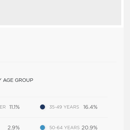
Y AGE GROUP
11.1%
16.4%
DER
35-49 YEARS
2.9%
20.9%
50-64 YEARS