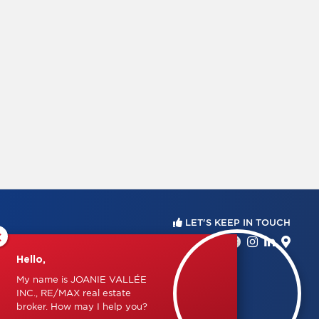
LET'S KEEP IN TOUCH
×
Hello,
My name is JOANIE VALLÉE
INC., RE/MAX real estate
broker. How may I help you?