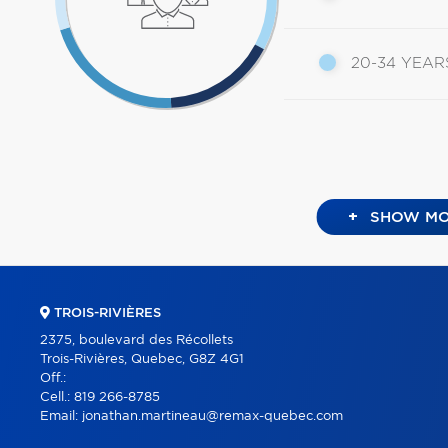
20-34 YEAR
+
SHOW MO
TROIS-RIVIÈRES
2375, boulevard des Récollets
Trois-Rivières, Quebec, G8Z 4G1
Off.:
Cell.:
819 266-8785
Email:
jonathan.martineau@remax-quebec.com