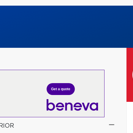
Get a quote
RIOR