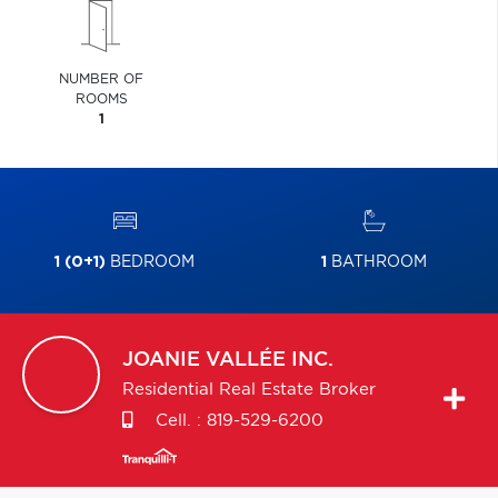
NUMBER OF
ROOMS
1
1 (0+1)
BEDROOM
1
BATHROOM
JOANIE
VALLÉE INC.
Residential Real Estate Broker
Cell. :
819-529-6200